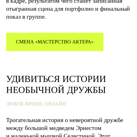
в кадре, результатом чего станет записанная
отыгранная сцена для портфолио и финальный
показ в группе.
Оставить заявку
hello@studysbs.com
CМЕНА «МАСТЕРСТВО АКТЕРА»
Виды стратегий
Элементы стратегии
О компании
Вакансии
Портфолио
Блог
УДИВИТЬСЯ ИСТОРИИ
Контакты
Правила обработки
персональных данных
НЕОБЫЧНОЙ ДРУЖБЫ
SKY Consulting Group L.L.C-FZ. Nad Al Sheba, The
ЛЮБОЕ ВРЕМЯ, ОНЛАЙН
Meydan Hotel, Dubai, Dubai 9305, United Arab Emirates
Трогательная история о невероятной дружбе
между большой медведем Эрнестом
и маленькой мышкой Селестиной. Этот