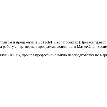
тингом и продажами в EdTech/HrTech проектах (Преакселератор 
ла работу с партнерами программы лояльности MasterCard «Бесц
ями» в ГУУ, прошла профессиональную переподготовку по марке