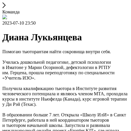
Команда
2023-07-10 23:50
Диана Лукьянцева
Помогаю тьюторантам найти сокровища внутри себя.
Училась дошкольной педагогике, детской психологии
в Иматоне у Марии Осориной, дефектологии в РГПУ
им. Герцена, прошла переподготовку по специальности
«Учитель ИЗО».
Получила квалификацию тьютора в Институте развития
человеческого потенциала и являюсь членом МТА, проходила
курсы в институте Ньюфелда (Канада), курс игровой терапии
у Ди Рэй (Техас).
В образовании больше 7 лет. Открыла «Школу ИлИ» в Санкт
Петербурге, работала в ней координатором тьюторов
и тьютором начальной школы. Запустила и развивала
международный онлайн-проект «Frontier KIT», где играла